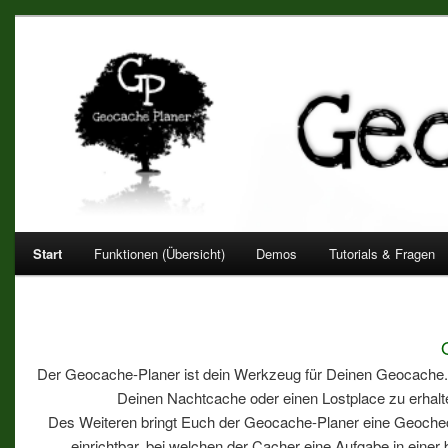
Geocache Planer – Terminkale
Dein Verwaltungstool für deinen Cache mit vielen nützlichen Funk
Hauptmenü
Start
Funktionen (Übersicht)
Demos
Tutorials & Fragen
Zum
Inhalt
wechseln
Der Geocache-Planer ist dein Werkzeug für Deinen Geocache. E
Deinen Nachtcache oder einen Lostplace zu erhal
Des Weiteren bringt Euch der Geocache-Planer eine Geocheck
einrichtbar, bei welchen der Cacher eine Aufgabe in eine