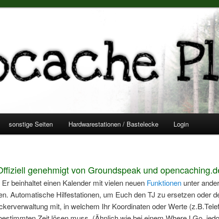
nder / Kalender / Geochecker /
tionen (Geochecker / Termin Kalender / Speedstationen)
sonstige Seiten
Hardwarestationen / Bastelecke
Login
Offiziell genehmigt von Groundspeak und opencaching.d
r beinhaltet einen Kalender mit vielen neuen
Funktionen
unter ander
ten. Automatische Hilfestationen, um Euch den TJ zu ersetzen oder
erverwaltung mit, in welchem Ihr Koordinaten oder Werte (z.B.Tel
r bestimmten Zeit lösen muss. (Ähnlich wie bei einem Where I Go, je