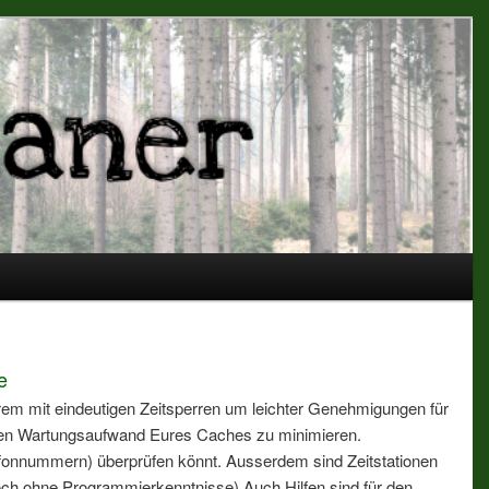
 Eventplaner
e
em mit eindeutigen Zeitsperren um leichter Genehmigungen für
 den Wartungsaufwand Eures Caches zu minimieren.
efonnummern) überprüfen könnt. Ausserdem sind Zeitstationen
doch ohne Programmierkenntnisse) Auch Hilfen sind für den