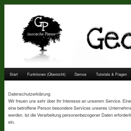
Geocache Planer – Terminkale
Dein Verwaltungstool für deinen Cache mit vielen nützlichen Funk
Hauptmenü
Start
Funktionen (Übersicht)
Demos
Tutorials & Fragen
Zum
Inhalt
Datenschutzerklärung
Wir freuen uns sehr über Ihr Interesse an unserem Service. Ei
wechseln
eine betroffene Person besondere Services unseres Unternehme
werden. Ist die Verarbeitung personenbezogener Daten erforderlic
ein.