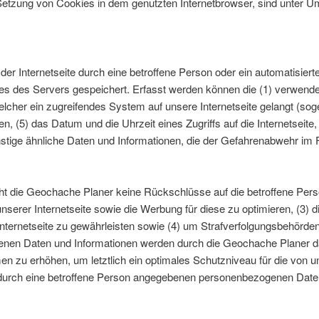
 Setzung von Cookies in dem genutzten Internetbrowser, sind unter Um
 der Internetseite durch eine betroffene Person oder ein automatisie
les des Servers gespeichert. Erfasst werden können die (1) verwend
lcher ein zugreifendes System auf unsere Internetseite gelangt (soge
 (5) das Datum und die Uhrzeit eines Zugriffs auf die Internetseite, 
stige ähnliche Daten und Informationen, die der Gefahrenabwehr im F
ht die Geochache Planer keine Rückschlüsse auf die betroffene Perso
e unserer Internetseite sowie die Werbung für diese zu optimieren, (3) 
ternetseite zu gewährleisten sowie (4) um Strafverfolgungsbehörden i
nen Daten und Informationen werden durch die Geochache Planer dahe
n zu erhöhen, um letztlich ein optimales Schutzniveau für die von u
 durch eine betroffene Person angegebenen personenbezogenen Date