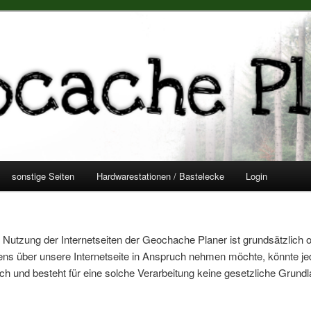
nder / Kalender / Geochecker /
tionen (Geochecker / Termin Kalender / Speedstationen)
sonstige Seiten
Hardwarestationen / Bastelecke
Login
ne Nutzung der Internetseiten der Geochache Planer ist grundsätzlic
ns über unsere Internetseite in Anspruch nehmen möchte, könnte je
h und besteht für eine solche Verarbeitung keine gesetzliche Grundla