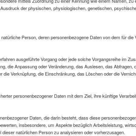
nsbesondere mittels Zuordnung zu einer Kennung wie einem Namen, zu
druck der physischen, physiologischen, genetischen, psychischen, wi
rbare natürliche Person, deren personenbezogene Daten von dem für die
ter Verfahren ausgeführte Vorgang oder jede solche Vorgangsreihe i
ung, die Anpassung oder Veränderung, das Auslesen, das Abfragen, d
er die Verknüpfung, die Einschränkung, das Löschen oder die Vernich
cherter personenbezogener Daten mit dem Ziel, ihre künftige Verarbe
personenbezogener Daten, die darin besteht, dass diese personenbez
bewerten, insbesondere, um Aspekte bezüglich Arbeitsleistung, wirtsc
el dieser natürlichen Person zu analysieren oder vorherzusagen.